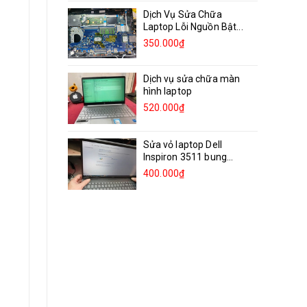
Dịch Vụ Sửa Chữa
Laptop Lỗi Nguồn Bật...
350.000₫
Dịch vụ sửa chữa màn
hình laptop
520.000₫
Sửa vỏ laptop Dell
Inspiron 3511 bung
bản...
400.000₫