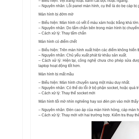
– Biểu hiện: Vệt trắng hoặc xanh cắt dọc hoặc ngang.
– Nguyên nhân: Lỗi panel màn hình, cụ thể là do bẹ cáp bị 
Màn hình bị đớm mờ
– Biểu hiện: Màn hình có vết ố màu xám hoặc trắng khá lớn
– Nguyên nhân: Do tấm chắn bên trong màn hình bị chuyển 
– Cách xử lý: Thay tấm chắn
Màn hình có điểm chết
– Biểu hiện: Trên màn hình xuất hiện các điểm không hiển t
– Nguyên nhân: Chủ yếu xuất phát từ khâu sản xuất.
– Cách xử lý: Hiện tại, công nghệ chưa cho phép sửa đư
laptop hoạt động tốt hơn.
Màn hình bị mất mầu
– Biểu hiện: Màn hình chuyển sang một màu duy nhất.
– Nguyên nhân: Có thể do lỗi ở bộ phận socket, hoặc quá t
– Cách xử lý: Thay thế socket mới
Màn hình tối mờ nhìn nghiêng hay soi đèn pin vào mới thấy
– Nguyên nhân: Đèn cao áp của màn hình hỏng, cáp màn hìn
– Cách xử lý: Thay mới với hai trường hợp. Kiểm tra thay thế