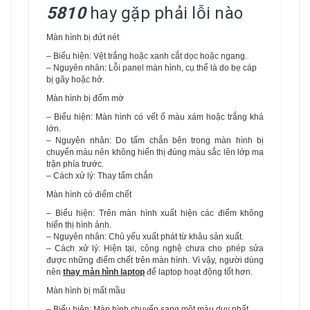
5810
hay gặp phải lỗi nào
Màn hình bị đứt nét
– Biểu hiện: Vệt trắng hoặc xanh cắt dọc hoặc ngang.
– Nguyên nhân: Lỗi panel màn hình, cụ thể là do bẹ cáp
bị gãy hoặc hở.
Màn hình bị đốm mờ
– Biểu hiện: Màn hình có vết ố màu xám hoặc trắng khá
lớn.
– Nguyên nhân: Do tấm chắn bên trong màn hình bị
chuyển màu nên không hiển thị đúng màu sắc lên lớp ma
trận phía trước.
– Cách xử lý: Thay tấm chắn
Màn hình có điểm chết
– Biểu hiện: Trên màn hình xuất hiện các điểm không
hiển thị hình ảnh.
– Nguyên nhân: Chủ yếu xuất phát từ khâu sản xuất.
– Cách xử lý: Hiện tại, công nghệ chưa cho phép sửa
được những điểm chết trên màn hình. Vì vậy, người dùng
nên
thay màn hình laptop
để laptop hoạt động tốt hơn.
Màn hình bị mất mầu
– Biểu hiện: Màn hình chuyển sang một màu duy nhất.