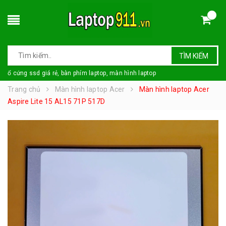
TÌM KIẾM
ổ cứng ssd giá rẻ, bàn phím laptop, màn hình laptop
Trang chủ
Màn hình laptop Acer
Màn hình laptop Acer
Aspire Lite 15 AL15 71P 517D