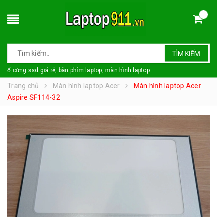
TÌM KIẾM
ổ cứng ssd giá rẻ, bàn phím laptop, màn hình laptop
Trang chủ
Màn hình laptop Acer
Màn hình laptop Acer
Aspire SF114-32