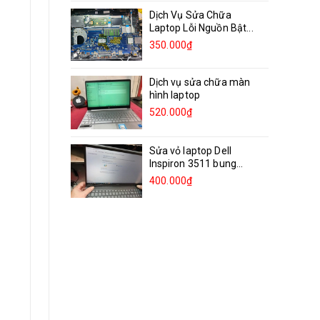
Dịch Vụ Sửa Chữa
Laptop Lỗi Nguồn Bật...
350.000₫
Dịch vụ sửa chữa màn
hình laptop
520.000₫
Sửa vỏ laptop Dell
Inspiron 3511 bung
bản...
400.000₫