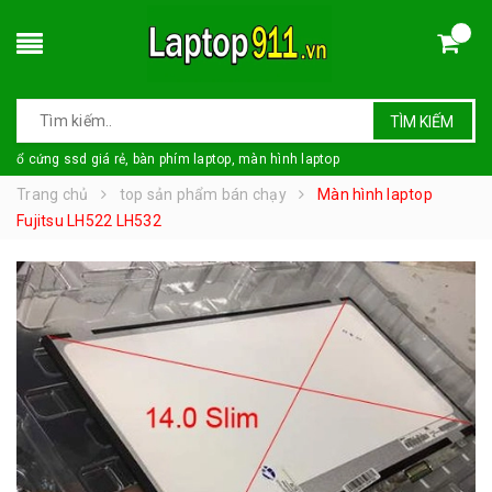
TÌM KIẾM
ổ cứng ssd giá rẻ, bàn phím laptop, màn hình laptop
Trang chủ
top sản phẩm bán chạy
Màn hình laptop
Fujitsu LH522 LH532