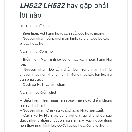
LH522 LH532
hay gặp phải
lỗi nào
màn hình bị đứt nét
– Biểu hiện: Vệt trắng hoặc xanh cắt dọc hoặc ngang.
– Nguyên nhân: Lỗi panel màn hình, cụ thể là do bẹ cáp
bị gãy hoặc hở.
Màn hình bị đớm mờ
– Biểu hiện: Màn hình có vết ố màu xám hoặc trắng khá
lớn.
– Nguyên nhân: Do tấm chắn bên trong màn hình bị
chuyển màu nên không hiển thị đúng màu sắc lên lớp ma
trận phía trước.
– Cách xử lý: Thay tấm chắn
Màn hình có điểm chết
– Biểu hiện: Trên màn hình xuất hiện các điểm không
hiển thị hình ảnh.
– Nguyên nhân: Chủ yếu xuất phát từ khâu sản xuất.
– Cách xử lý: Hiện tại, công nghệ chưa cho phép sửa
được những điểm chết trên màn hình. Vì vậy, người dùng
nên
thay màn hình laptop
để laptop hoạt động tốt hơn.