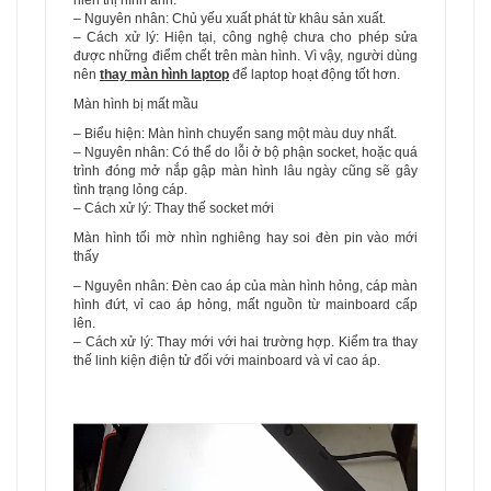
hiển thị hình ảnh.
– Nguyên nhân: Chủ yếu xuất phát từ khâu sản xuất.
– Cách xử lý: Hiện tại, công nghệ chưa cho phép sửa
được những điểm chết trên màn hình. Vì vậy, người dùng
nên
thay màn hình laptop
để laptop hoạt động tốt hơn.
Màn hình bị mất mầu
– Biểu hiện: Màn hình chuyển sang một màu duy nhất.
– Nguyên nhân: Có thể do lỗi ở bộ phận socket, hoặc quá
trình đóng mở nắp gập màn hình lâu ngày cũng sẽ gây
tình trạng lỏng cáp.
– Cách xử lý: Thay thế socket mới
Màn hình tối mờ nhìn nghiêng hay soi đèn pin vào mới
thấy
– Nguyên nhân: Đèn cao áp của màn hình hỏng, cáp màn
hình đứt, vỉ cao áp hỏng, mất nguồn từ mainboard cấp
lên.
– Cách xử lý: Thay mới với hai trường hợp. Kiểm tra thay
thế linh kiện điện tử đối với mainboard và vỉ cao áp.