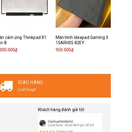
àn cảm ứng Thinkpad X1
Màn hình Ideapad Gaming 3
Màn hìn
en 8
15ARH05 82EY
T450s
.300.000₫
950.000₫
850.000
GIAO HÀNG
Linh hoạt
Khách hàng đánh giá tốt