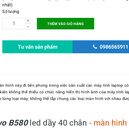
Độ phân giải: 1366x768
nhất)
Số lượng:
+
THÊM VÀO GIỎ HÀNG
-
Tư vấn sản phẩm
0986565911
àn hình này đi tiên phong trong việc sản xuất các máy tính laptop có
 kiện không thể thiếu có chức năng hiển thị hình ảnh của máy tính la
 từng loại máy, không thể lắp chung các loại màn hình với nhau đư
vo B580
led dầy 40 chân
- màn hình