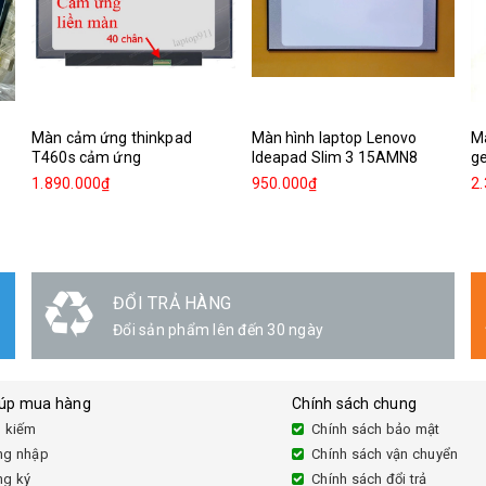
Màn cảm ứng thinkpad
Màn hình laptop Lenovo
M
T460s cảm ứng
Ideapad Slim 3 15AMN8
g
1.890.000₫
950.000₫
2
ĐỔI TRẢ HÀNG
Đổi sản phẩm lên đến 30 ngày
iúp mua hàng
Chính sách chung
 kiếm
Chính sách bảo mật
ng nhập
Chính sách vận chuyển
ng ký
Chính sách đổi trả