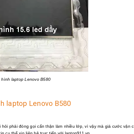
 hình laptop Lenovo B580
ình laptop Lenovo B580
òi hỏi phải đóng gọi cẩn thận làm nhiều lớp, vì vậy mà giá cước vận 
in cụ thể xin liên hệ trực tiếp với laptop911.vn