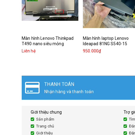
Màn hình Lenovo Thinkpad
Màn hình laptop Lenovo
T490 nano siêu mỏng
Ideapad 81NG S540-15
Liên hệ
950.000₫
THANH TOÁN
Nhận hàng và thanh toán
Giới thiệu chung
Trợ g
Sản phẩm
Tìm
Trang chủ
Đă
Giới thiệu
Đă