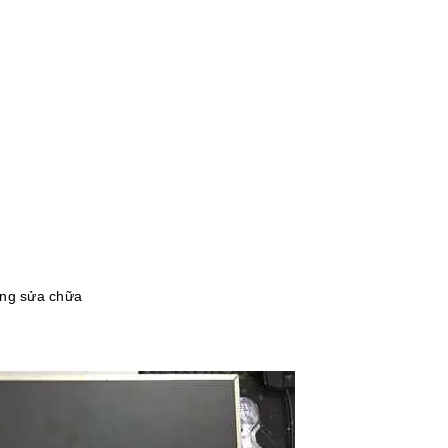
ông sửa chữa
h