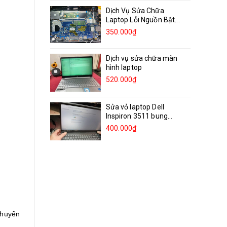
Dịch Vụ Sửa Chữa
Laptop Lỗi Nguồn Bật...
350.000₫
Dịch vụ sửa chữa màn
hình laptop
520.000₫
Sửa vỏ laptop Dell
Inspiron 3511 bung
bản...
400.000₫
chuyển