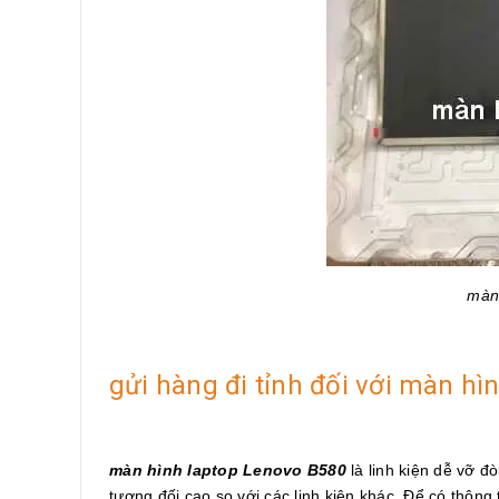
màn
gửi hàng đi tỉnh đối với màn h
màn hình laptop Lenovo B580
là linh kiện dễ vỡ đ
tương đối cao so với các linh kiện khác. Để có thông t