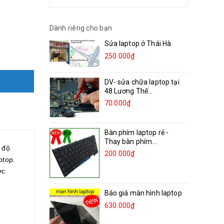
Dành riêng cho bạn
Sửa laptop ở Thái Hà
250.000₫
DV- sửa chữa laptop tại
48 Lương Thế...
70.000₫
Bàn phím laptop rẻ -
Thay bàn phím...
 độ
200.000₫
ptop.
ợc
Báo giá màn hình laptop
630.000₫