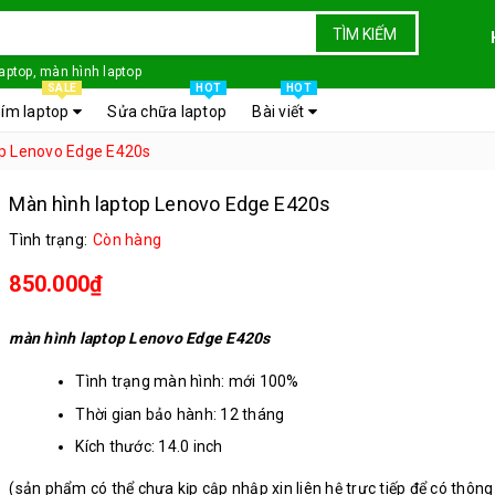
TÌM KIẾM
laptop, màn hình laptop
SALE
HOT
HOT
ím laptop
Sửa chữa laptop
Bài viết
op Lenovo Edge E420s
Màn hình laptop Lenovo Edge E420s
Tình trạng:
Còn hàng
850.000₫
màn hình laptop Lenovo Edge E420s
Tình trạng màn hình: mới 100%
Thời gian bảo hành: 12 tháng
Kích thước: 14.0 inch
Chân kết nối: 40 chân
(sản phẩm có thể chưa kịp cập nhập xin liên hệ trực tiếp để có thông