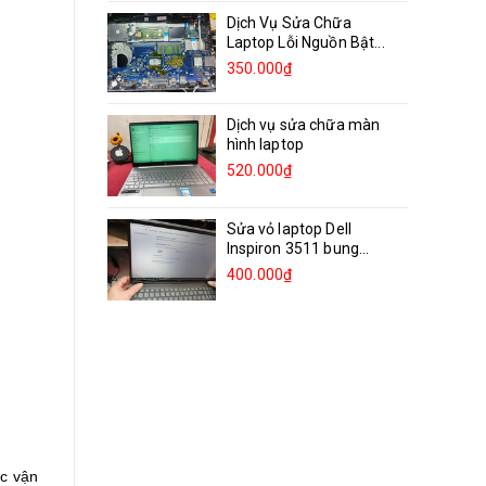
Dịch Vụ Sửa Chữa
Laptop Lỗi Nguồn Bật...
350.000₫
Dịch vụ sửa chữa màn
hình laptop
520.000₫
Sửa vỏ laptop Dell
Inspiron 3511 bung
bản...
400.000₫
ớc vận