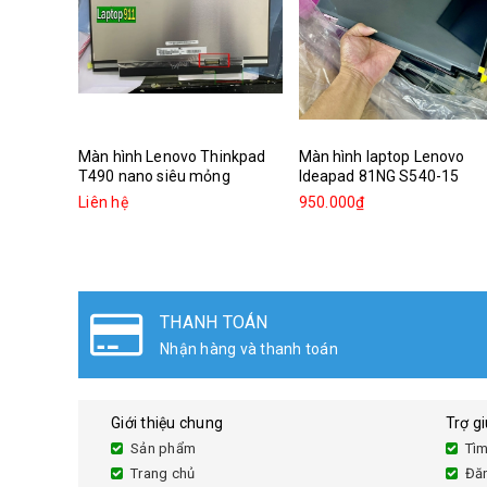
Màn hình Lenovo Thinkpad
Màn hình laptop Lenovo
T490 nano siêu mỏng
Ideapad 81NG S540-15
Liên hệ
950.000₫
THANH TOÁN
Nhận hàng và thanh toán
Giới thiệu chung
Trợ g
Sản phẩm
Tìm
Trang chủ
Đă