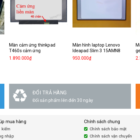
Màn cảm ứng thinkpad
Màn hình laptop Lenovo
M
T460s cảm ứng
Ideapad Slim 3 15AMN8
g
1.890.000₫
950.000₫
2
ĐỔI TRẢ HÀNG
Đổi sản phẩm lên đến 30 ngày
iúp mua hàng
Chính sách chung
 kiếm
Chính sách bảo mật
ng nhập
Chính sách vận chuyển