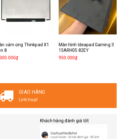
àn cảm ứng Thinkpad X1
Màn hình Ideapad Gaming 3
Màn hìn
en 8
15ARH05 82EY
T450s
.300.000₫
950.000₫
850.000
GIAO HÀNG
Linh hoạt
Khách hàng đánh giá tốt