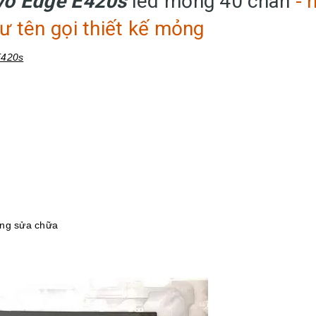
o Edge E420s
led mỏng 40 chân
- 
ư tên gọi thiết kế mỏng
E420s
ông sửa chữa