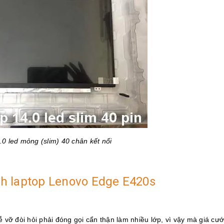
0 led mỏng (slim) 40 chân kết nối
ình laptop Lenovo Edge E420s
dễ vỡ đòi hỏi phải đóng gọi cẩn thận làm nhiều lớp, vì vậy mà giá cư