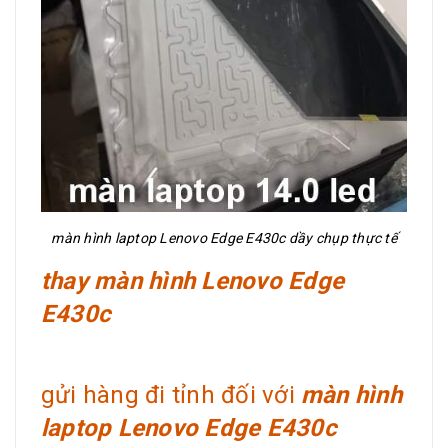
màn hình laptop Lenovo Edge E430c dầy chụp thực tế
thay màn hình Lenovo Edge
E430c
gửi hàng đi tỉnh đối với
màn hình
laptop Lenovo Edge E430c