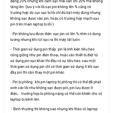
đang 20% nhưng khi cắm sạc mãi vẫn chỉ 20% mà không
tăng lên. (lưu ý với lỗi sạc pin không lên % cũng có
trường hợp do cục sạc bị lỗi chỉ đủ bật máy dùng nhưng
không sạc được vào pin, hoặc có trường hợp mạch sạc
pin trên main laptop bị lỗi )
- Pin không lưu được điện: sạc pin có lên % nhìn có dung
lượng nhưng khi rút sạc ra thì máy tắt luôn.
- Thời gian sử dụng pin thấp. pin là linh kiện tiêu hao
cũng giống như pin điện thoại, hoặc các thiết bị điệt tử
sử dụng pin sạc khác thì đều có sự tiêu hao. sau một
thời gian sử dụng pin chỉ có thời gian sử dụng ít khi sạc
đầy pin thì cần thay một pin khác.
- Pin bị phồng : khi pin laptop bị phồng thì có thể đã phát
sinh các lỗi như không sạc được pin, pin lưu được ít
điện,... trường hợp bị phồng nặng có thể còn khiến cho vỏ
laptop bị kênh lên.
- Bình thường thì không sao nhưng khi tháo vỏ laptop