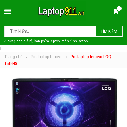
TÌM KIẾM
ổ cứng ssd giá rẻ, bàn phím laptop, màn hình laptop
f
Trang chủ
Pin laptop lenovo
Pin laptop lenovo LOQ-
15IRH8