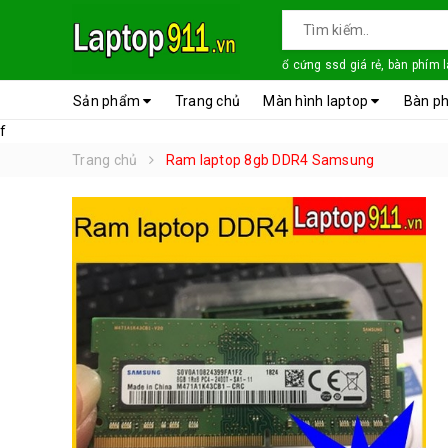
ổ cứng ssd giá rẻ, bàn phím 
Sản phẩm
Trang chủ
Màn hình laptop
Bàn ph
f
Trang chủ
Ram laptop 8gb DDR4 Samsung