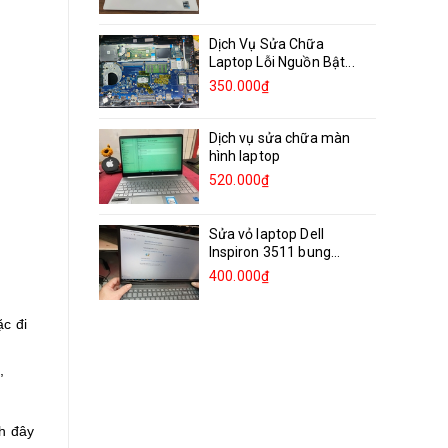
Dịch Vụ Sửa Chữa
Laptop Lỗi Nguồn Bật...
350.000₫
Dịch vụ sửa chữa màn
hình laptop
520.000₫
Sửa vỏ laptop Dell
Inspiron 3511 bung
bản...
400.000₫
c đi
,
ch đây