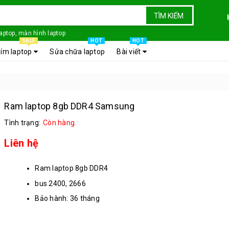
TÌM KIẾM
laptop, màn hình laptop
SALE
HOT
HOT
ím laptop
Sửa chữa laptop
Bài viết
Ram laptop 8gb DDR4 Samsung
Tình trạng:
Còn hàng
Liên hệ
Ram laptop 8gb DDR4
bus 2400, 2666
Bảo hành: 36 tháng
tình trạng: mới 100%