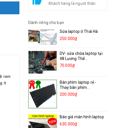
Khách hàng là người thân
Dành riêng cho bạn
Sửa laptop ở Thái Hà
250.000₫
DV- sửa chữa laptop tại
48 Lương Thế...
70.000₫
hệ ram
Bàn phím laptop rẻ -
g ít
Thay bàn phím...
200.000₫
Báo giá màn hình laptop
630.000₫