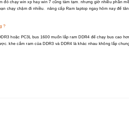
ểm đó chạy win xp hay win 7 cũng tàm tạm. nhưng giờ nhiều phần m
 bạn chạy chậm đi nhiều. nâng cấp Ram laptop ngay hôm nay để tăn
g ?
 DDR3 hoặc PC3L bus 1600 muốn lắp ram DDR4 để chạy bus cao hơ
n được. khe cắm ram của DDR3 và DDR4 là khác nhau không lắp chun