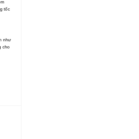
ềm
g tốc
n như
g cho