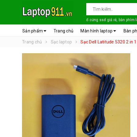
ổ cứng ssd giá rẻ, bàn phím 
Sản phẩm
Trang chủ
Màn hình laptop
Bàn ph
Trang chủ
Sạc laptop
Sạc Dell Latitude 5320 2 in 1