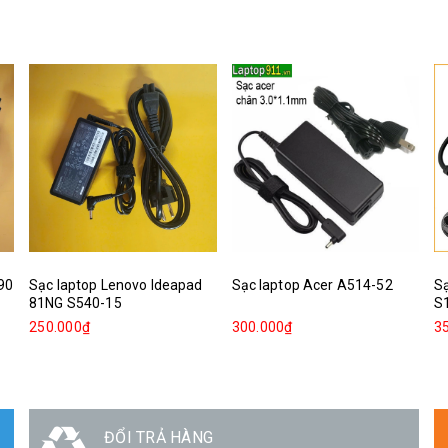
390
Sạc laptop Lenovo Ideapad
Sạc laptop Acer A514-52
Sạ
81NG S540-15
S
250.000₫
300.000₫
3
GIAO HÀNG