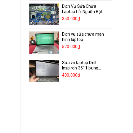
Dịch Vụ Sửa Chữa
Laptop Lỗi Nguồn Bật...
350.000₫
Dịch vụ sửa chữa màn
hình laptop
520.000₫
Sửa vỏ laptop Dell
Inspiron 3511 bung
bản...
400.000₫