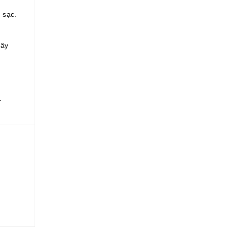
 sạc.
dây
.