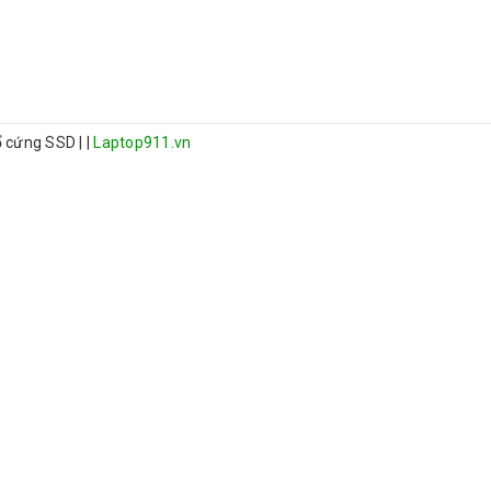
 ổ cứng SSD
|
|
Laptop911.vn