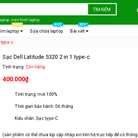
TÌM KIẾM
laptop, màn hình laptop
SALE
HOT
HOT
ím laptop
Sửa chữa laptop
Bài viết
 type-c
Sạc Dell Latitude 5320 2 in 1 type-c
Tình trạng:
Còn hàng
400.000₫
Tình trạng: mới 100%
Thời gian bảo hành: 06 tháng
Kiểu chân: Sạc type-C
(sản phẩm có thể chưa kịp cập nhập xin liên hệ trực tiếp để có thông