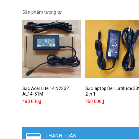
Sản phẩm tương tự
Sạc Acer Lite 14 N23G2
Sạc laptop Dell Latitude 3
AL14-51M
2 in 1
480.000₫
250.000₫
ĐỔI TRẢ HÀNG