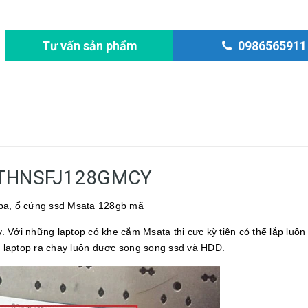
Msata
Tư vấn sản phẩm
0986565911
THNSFJ128GMCY
ba, ổ cứng ssd Msata 128gb mã
 Với những laptop có khe cắm Msata thi cực kỳ tiện có thể lắp luôn
 laptop ra chạy luôn được song song ssd và HDD.