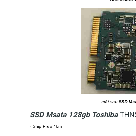
mặt sau
SSD Msa
SSD Msata 128gb Toshiba
THNS
- Ship Free 4km