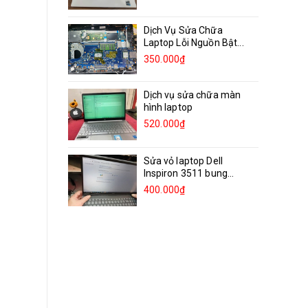
Dịch Vụ Sửa Chữa
Laptop Lỗi Nguồn Bật...
350.000₫
Dịch vụ sửa chữa màn
hình laptop
520.000₫
Sửa vỏ laptop Dell
Inspiron 3511 bung
bản...
400.000₫