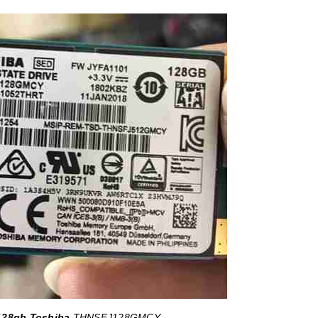
128gb Toshiba
THNSFJ128GMCY