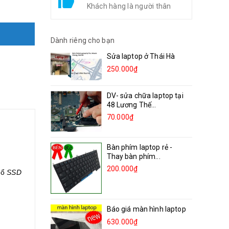
Khách hàng là người thân
Dành riêng cho bạn
Sửa laptop ở Thái Hà
250.000₫
DV- sửa chữa laptop tại
48 Lương Thế...
70.000₫
Bàn phím laptop rẻ -
Thay bàn phím...
200.000₫
 ổ
SSD
Báo giá màn hình laptop
630.000₫