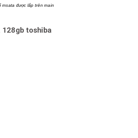
ổ msata được lắp trên main
 128gb toshiba