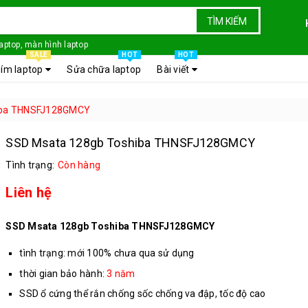
TÌM KIẾM
laptop, màn hình laptop
SALE
HOT
HOT
ím laptop
Sửa chữa laptop
Bài viết
iba THNSFJ128GMCY
SSD Msata 128gb Toshiba THNSFJ128GMCY
Tình trạng:
Còn hàng
Liên hệ
SSD Msata 128gb Toshiba THNSFJ128GMCY
tình trạng: mới 100% chưa qua sử dụng
thời gian bảo hành:
3 năm
SSD ổ cứng thể rắn chống sốc chống va đập, tốc độ cao