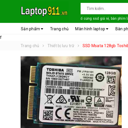
ổ cứng ssd giá rẻ, bàn phím 
Sản phẩm
Trang chủ
Màn hình laptop
Bàn ph
f
Trang chủ
Thiết bị lưu trữ
SSD Msata 128gb Tosh