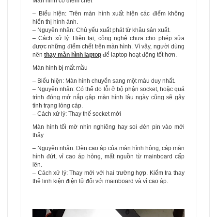
Màn hình có điểm chết
– Biểu hiện: Trên màn hình xuất hiện các điểm không
hiển thị hình ảnh.
– Nguyên nhân: Chủ yếu xuất phát từ khâu sản xuất.
– Cách xử lý: Hiện tại, công nghệ chưa cho phép sửa
được những điểm chết trên màn hình. Vì vậy, người dùng
nên
thay màn hình laptop
để laptop hoạt động tốt hơn.
Màn hình bị mất mầu
– Biểu hiện: Màn hình chuyển sang một màu duy nhất.
– Nguyên nhân: Có thể do lỗi ở bộ phận socket, hoặc quá
trình đóng mở nắp gập màn hình lâu ngày cũng sẽ gây
tình trạng lỏng cáp.
– Cách xử lý: Thay thế socket mới
Màn hình tối mờ nhìn nghiêng hay soi đèn pin vào mới
thấy
– Nguyên nhân: Đèn cao áp của màn hình hỏng, cáp màn
hình đứt, vỉ cao áp hỏng, mất nguồn từ mainboard cấp
lên.
– Cách xử lý: Thay mới với hai trường hợp. Kiểm tra thay
thế linh kiện điện tử đối với mainboard và vỉ cao áp.