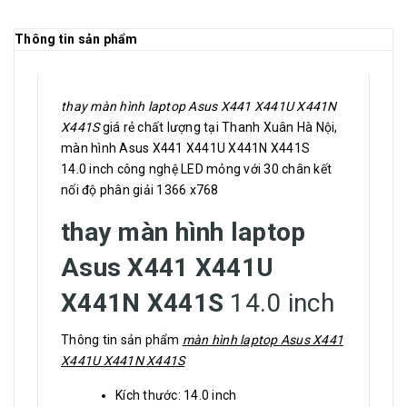
Thông tin sản phẩm
thay màn hình laptop Asus X441 X441U X441N
X441S
giá rẻ chất lượng tại Thanh Xuân Hà Nội,
màn hình Asus X441 X441U X441N X441S
14.0 inch công nghệ LED mỏng với 30 chân kết
nối độ phân giải 1366 x768
thay màn hình laptop
Asus X441 X441U
X441N X441S
14.0 inch
Thông tin sản phẩm
màn hình laptop Asus X441
X441U X441N X441S
Kích thước: 14.0 inch