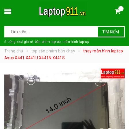
TÌM KIẾM
ổ cứng ssd giá rẻ, bàn phím laptop, màn hình laptop
Trang chủ
top sản phẩm bán chạy
thay màn hình laptop
Asus X441 X441U X441N X441S