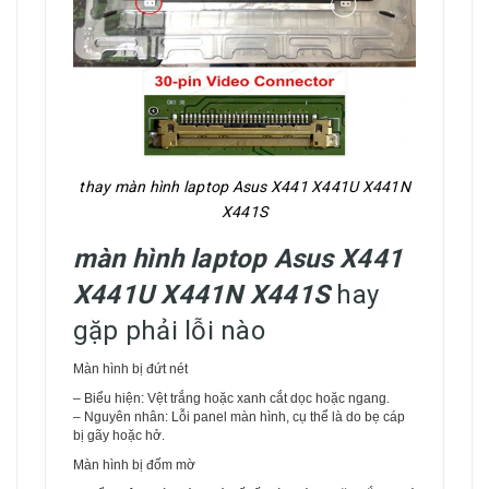
thay màn hình laptop Asus X441 X441U X441N
X441S
màn hình laptop Asus X441
X441U X441N X441S
hay
gặp phải lỗi nào
Màn hình bị đứt nét
– Biểu hiện: Vệt trắng hoặc xanh cắt dọc hoặc ngang.
– Nguyên nhân: Lỗi panel màn hình, cụ thể là do bẹ cáp
bị gãy hoặc hở.
Màn hình bị đốm mờ