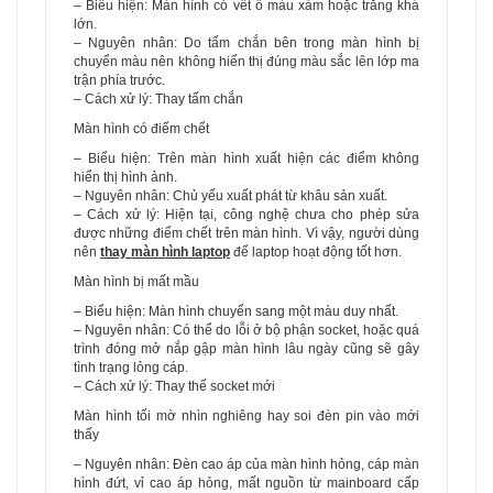
– Biểu hiện: Màn hình có vết ố màu xám hoặc trắng khá
lớn.
– Nguyên nhân: Do tấm chắn bên trong màn hình bị
chuyển màu nên không hiển thị đúng màu sắc lên lớp ma
trận phía trước.
– Cách xử lý: Thay tấm chắn
Màn hình có điểm chết
– Biểu hiện: Trên màn hình xuất hiện các điểm không
hiển thị hình ảnh.
– Nguyên nhân: Chủ yếu xuất phát từ khâu sản xuất.
– Cách xử lý: Hiện tại, công nghệ chưa cho phép sửa
được những điểm chết trên màn hình. Vì vậy, người dùng
nên
thay màn hình laptop
để laptop hoạt động tốt hơn.
Màn hình bị mất mầu
– Biểu hiện: Màn hình chuyển sang một màu duy nhất.
– Nguyên nhân: Có thể do lỗi ở bộ phận socket, hoặc quá
trình đóng mở nắp gập màn hình lâu ngày cũng sẽ gây
tình trạng lỏng cáp.
– Cách xử lý: Thay thế socket mới
Màn hình tối mờ nhìn nghiêng hay soi đèn pin vào mới
thấy
– Nguyên nhân: Đèn cao áp của màn hình hỏng, cáp màn
hình đứt, vỉ cao áp hỏng, mất nguồn từ mainboard cấp