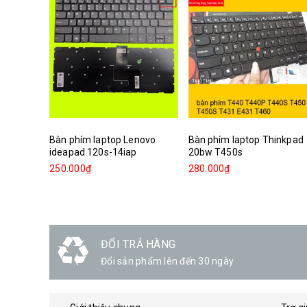
Bàn phím laptop Lenovo
Bàn phím laptop Thinkpad
ideapad 120s-14iap
20bw T450s
250.000₫
280.000₫
ĐỔI TRẢ HÀNG
Đổi sản phẩm lên đến 30 ngày