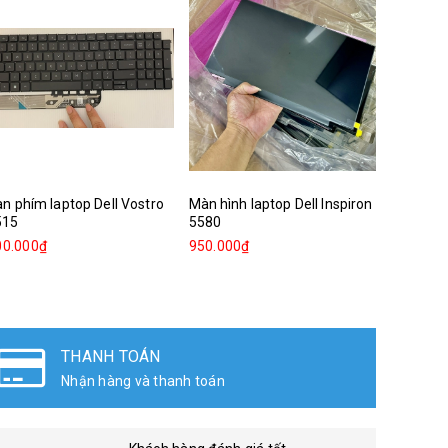
n phím laptop Dell Vostro
Màn hình laptop Dell Inspiron
Bàn phím
515
5580
3520 N3
00.000₫
950.000₫
300.000
THANH TOÁN
Nhận hàng và thanh toán