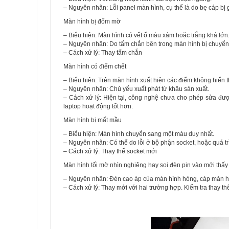
– Nguyên nhân: Lỗi panel màn hình, cụ thể là do bẹ cáp bị 
Màn hình bị đốm mờ
– Biểu hiện: Màn hình có vết ố màu xám hoặc trắng khá lớn
– Nguyên nhân: Do tấm chắn bên trong màn hình bị chuyển 
– Cách xử lý: Thay tấm chắn
Màn hình có điểm chết
– Biểu hiện: Trên màn hình xuất hiện các điểm không hiển t
– Nguyên nhân: Chủ yếu xuất phát từ khâu sản xuất.
– Cách xử lý: Hiện tại, công nghệ chưa cho phép sửa đư
laptop hoạt động tốt hơn.
Màn hình bị mất mầu
– Biểu hiện: Màn hình chuyển sang một màu duy nhất.
– Nguyên nhân: Có thể do lỗi ở bộ phận socket, hoặc quá t
– Cách xử lý: Thay thế socket mới
Màn hình tối mờ nhìn nghiêng hay soi đèn pin vào mới thấy
– Nguyên nhân: Đèn cao áp của màn hình hỏng, cáp màn hìn
– Cách xử lý: Thay mới với hai trường hợp. Kiểm tra thay thế