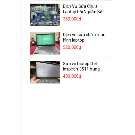
Dịch Vụ Sửa Chữa
Laptop Lỗi Nguồn Bật...
350.000₫
Dịch vụ sửa chữa màn
hình laptop
520.000₫
Sửa vỏ laptop Dell
Inspiron 3511 bung
bản...
400.000₫