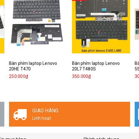
Bàn phím laptop Lenovo
Bàn phím laptop Lenovo
Bà
20HE T470
20L7 T480S
5
250.000₫
350.000₫
3
GIAO HÀNG
Linh hoạt