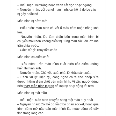
– Biểu hiện: Vệt trắng hoặc xanh cắt dọc hoặc ngang.
– Nguyên nhân: Lỗi panel màn hình, cụ thể là do bẹ cáp
bị gãy hoặc hở.
Màn hình bị đớm mờ
– Biểu hiện: Màn hình có vết ố màu xám hoặc trắng khá
lớn.
– Nguyên nhân: Do tấm chắn bên trong màn hình bị
chuyển màu nên không hiển thị đúng màu sắc lên lớp ma
trận phía trước.
– Cách xử lý: Thay tấm chắn
Màn hình có điểm chết
– Biểu hiện: Trên màn hình xuất hiện các điểm không
hiển thị hình ảnh.
– Nguyên nhân: Chủ yếu xuất phát từ khâu sản xuất.
– Cách xử lý: Hiện tại, công nghệ chưa cho phép sửa
được những điểm chết trên màn hình. Vì vậy, người dùng
nên
thay màn hình laptop
để laptop hoạt động tốt hơn.
Màn hình bị mất mầu
– Biểu hiện: Màn hình chuyển sang một màu duy nhất.
– Nguyên nhân: Có thể do lỗi ở bộ phận socket, hoặc quá
trình đóng mở nắp gập màn hình lâu ngày cũng sẽ gây
tình trạng lỏng cáp.