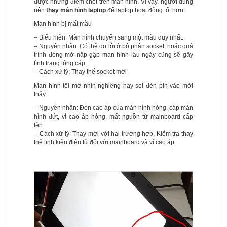
được những điểm chết trên màn hình. Vì vậy, người dùng
nên
thay màn hình laptop
để laptop hoạt động tốt hơn.
Màn hình bị mất mầu
– Biểu hiện: Màn hình chuyển sang một màu duy nhất.
– Nguyên nhân: Có thể do lỗi ở bộ phận socket, hoặc quá
trình đóng mở nắp gập màn hình lâu ngày cũng sẽ gây
tình trạng lỏng cáp.
– Cách xử lý: Thay thế socket mới
Màn hình tối mờ nhìn nghiêng hay soi đèn pin vào mới
thấy
– Nguyên nhân: Đèn cao áp của màn hình hỏng, cáp màn
hình đứt, vỉ cao áp hỏng, mất nguồn từ mainboard cấp
lên.
– Cách xử lý: Thay mới với hai trường hợp. Kiểm tra thay
thế linh kiện điện tử đối với mainboard và vỉ cao áp.