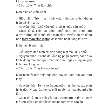
trận phía trước.
– Cách xử lý: Thay tấm chắn
Màn hình có điểm chết
– Biểu hiện: Trên màn hình xuất hiện các điểm không
hiển thị hình ảnh.
– Nguyên nhân: Chủ yếu xuất phát từ khâu sản xuất.
– Cách xử lý: Hiện tại, công nghệ chưa cho phép sửa
được những điểm chết trên màn hình. Vì vậy, người dùng
nên
thay màn hình laptop
để laptop hoạt động tốt hơn.
Màn hình bị mất mầu
– Biểu hiện: Màn hình chuyển sang một màu duy nhất.
– Nguyên nhân: Có thể do lỗi ở bộ phận socket, hoặc quá
trình đóng mở nắp gập màn hình lâu ngày cũng sẽ gây
tình trạng lỏng cáp.
– Cách xử lý: Thay thế socket mới
Màn hình tối mờ nhìn nghiêng hay soi đèn pin vào mới
thấy
– Nguyên nhân: Đèn cao áp của màn hình hỏng, cáp màn
hình đứt, vỉ cao áp hỏng, mất nguồn từ mainboard cấp
lên.
– Cách xử lý: Thay mới với hai trường hợp. Kiểm tra thay
thế linh kiện điện tử đối với mainboard và vỉ cao áp.