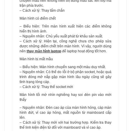
chuyển màu nên không hiển thị đúng màu sắc lên lớp ma
trận phía trước.
– Cách xử lý: Thay tấm chắn
Màn hình có điểm chết
– Biểu hiện: Trên màn hình xuất hiện các điểm không
hiển thị hình ảnh.
– Nguyên nhân: Chủ yếu xuất phát từ khâu sản xuất.
– Cách xử lý: Hiện tại, công nghệ chưa cho phép sửa
được những điểm chết trên màn hình. Vì vậy, người dùng
nên
thay màn hình laptop
để laptop hoạt động tốt hơn.
Màn hình bị mất mầu
– Biểu hiện: Màn hình chuyển sang một màu duy nhất.
– Nguyên nhân: Có thể do lỗi ở bộ phận socket, hoặc quá
trình đóng mở nắp gập màn hình lâu ngày cũng sẽ gây
tình trạng lỏng cáp.
– Cách xử lý: Thay thế socket mới
Màn hình tối mờ nhìn nghiêng hay soi đèn pin vào mới
thấy
– Nguyên nhân: Đèn cao áp của màn hình hỏng, cáp màn
hình đứt, vỉ cao áp hỏng, mất nguồn từ mainboard cấp
lên.
– Cách xử lý: Thay mới với hai trường hợp. Kiểm tra thay
thế linh kiện điện tử đối với mainboard và vỉ cao áp.