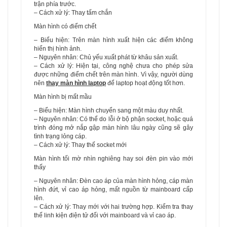
trận phía trước.
– Cách xử lý: Thay tấm chắn
Màn hình có điểm chết
– Biểu hiện: Trên màn hình xuất hiện các điểm không
hiển thị hình ảnh.
– Nguyên nhân: Chủ yếu xuất phát từ khâu sản xuất.
– Cách xử lý: Hiện tại, công nghệ chưa cho phép sửa
được những điểm chết trên màn hình. Vì vậy, người dùng
nên
thay màn hình laptop
để laptop hoạt động tốt hơn.
Màn hình bị mất mầu
– Biểu hiện: Màn hình chuyển sang một màu duy nhất.
– Nguyên nhân: Có thể do lỗi ở bộ phận socket, hoặc quá
trình đóng mở nắp gập màn hình lâu ngày cũng sẽ gây
tình trạng lỏng cáp.
– Cách xử lý: Thay thế socket mới
Màn hình tối mờ nhìn nghiêng hay soi đèn pin vào mới
thấy
– Nguyên nhân: Đèn cao áp của màn hình hỏng, cáp màn
hình đứt, vỉ cao áp hỏng, mất nguồn từ mainboard cấp
lên.
– Cách xử lý: Thay mới với hai trường hợp. Kiểm tra thay
thế linh kiện điện tử đối với mainboard và vỉ cao áp.