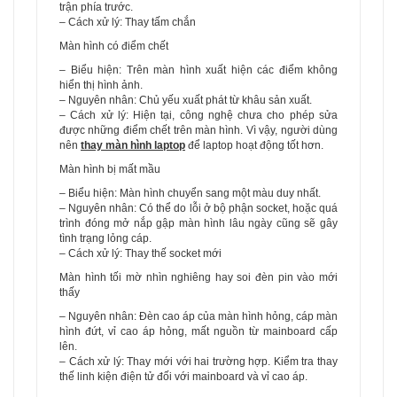
trận phía trước.
– Cách xử lý: Thay tấm chắn
Màn hình có điểm chết
– Biểu hiện: Trên màn hình xuất hiện các điểm không
hiển thị hình ảnh.
– Nguyên nhân: Chủ yếu xuất phát từ khâu sản xuất.
– Cách xử lý: Hiện tại, công nghệ chưa cho phép sửa
được những điểm chết trên màn hình. Vì vậy, người dùng
nên
thay màn hình laptop
để laptop hoạt động tốt hơn.
Màn hình bị mất mầu
– Biểu hiện: Màn hình chuyển sang một màu duy nhất.
– Nguyên nhân: Có thể do lỗi ở bộ phận socket, hoặc quá
trình đóng mở nắp gập màn hình lâu ngày cũng sẽ gây
tình trạng lỏng cáp.
– Cách xử lý: Thay thế socket mới
Màn hình tối mờ nhìn nghiêng hay soi đèn pin vào mới
thấy
– Nguyên nhân: Đèn cao áp của màn hình hỏng, cáp màn
hình đứt, vỉ cao áp hỏng, mất nguồn từ mainboard cấp
lên.
– Cách xử lý: Thay mới với hai trường hợp. Kiểm tra thay
thế linh kiện điện tử đối với mainboard và vỉ cao áp.