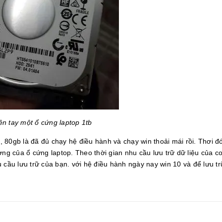
ên tay một ổ cứng laptop 1tb
 80gb là đã đủ chạy hệ điều hành và chạy win thoải mái rồi. Thơi đ
ợng của ổ cứng laptop. Theo thời gian nhu cầu lưu trữ dữ liệu của c
 cầu lưu trữ của bạn. với hệ điều hành ngày nay win 10 và để lưu t