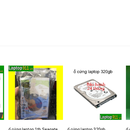
ổ cứng laptop 1tb Seagate
ổ cứng laptop 320gb
ổ 