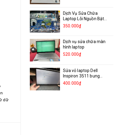
Dịch Vụ Sửa Chữa
Laptop Lỗi Nguồn Bật...
350.000₫
Dịch vụ sửa chữa màn
hình laptop
520.000₫
Sửa vỏ laptop Dell
Inspiron 3511 bung
bản...
400.000₫
ó
on
rữ dữ