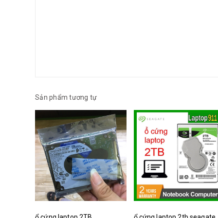
Sản phẩm tương tự
ổ cứng laptop 2TB
ổ cứng laptop 2tb seagate