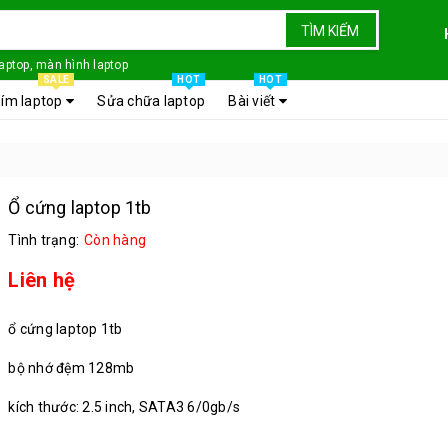
TÌM KIẾM
laptop, màn hình laptop
SALE
HOT
HOT
ím laptop
Sửa chữa laptop
Bài viết
Ổ cứng laptop 1tb
Tình trạng:
Còn hàng
Liên hệ
ổ cứng laptop 1tb
bộ nhớ đệm 128mb
kích thước: 2.5 inch, SATA3 6/0gb/s