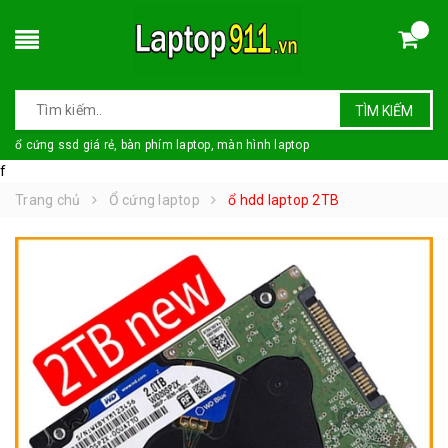
TÌM KIẾM
ổ cứng ssd giá rẻ, bàn phím laptop, màn hình laptop
f
Trang chủ
Ổ cứng laptop
ổ hdd laptop 2TB