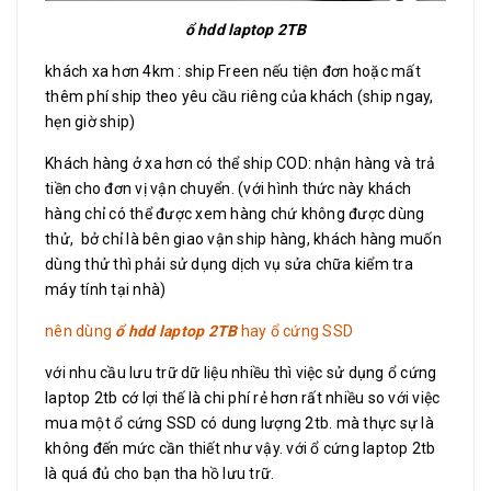
ổ hdd laptop 2TB
khách xa hơn 4km : ship Freen nếu tiện đơn hoặc mất
thêm phí ship theo yêu cầu riêng của khách (ship ngay,
hẹn giờ ship)
Khách hàng ở xa hơn có thể ship COD: nhận hàng và trả
tiền cho đơn vị vận chuyển. (với hình thức này khách
hàng chỉ có thể được xem hàng chứ không được dùng
thử, bở chỉ là bên giao vận ship hàng, khách hàng muốn
dùng thử thì phải sử dụng dịch vụ sửa chữa kiểm tra
máy tính tại nhà)
nên dùng
ổ hdd laptop 2TB
hay ổ cứng SSD
với nhu cầu lưu trữ dữ liệu nhiều thì việc sử dụng ổ cứng
laptop 2tb cớ lợi thế là chi phí rẻ hơn rất nhiều so với việc
mua một ổ cứng SSD có dung lượng 2tb. mà thực sự là
không đến mức cần thiết như vậy. với ổ cứng laptop 2tb
là quá đủ cho bạn tha hồ lưu trữ.