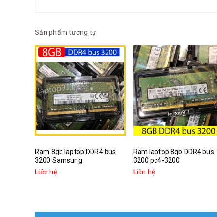
Sản phẩm tương tự
Ram 8gb laptop DDR4 bus
Ram laptop 8gb DDR4 bus
3200 Samsung
3200 pc4-3200
Liên hệ
Liên hệ