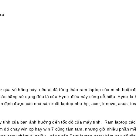
ữa
sơ qua về hãng này: nếu ai đã từng tháo ram laptop của mình hoặc đ
 các hãng sử dụng đều là của Hynix điều này cũng dễ hiểu. Hynix là
ổn định được các nhà sản xuất laptop như hp, acer, lenovo, asus, tos
máy tính của bạn ảnh hưởng đến tốc độ của máy tính. Ram laptop cá
ểm đó chạy win xp hay win 7 cũng tàm tạm. nhưng giờ nhiều phần m
 bạn chạy chậm đi nhiều. nâng cấp Ram laptop ngay hôm nay để tăn