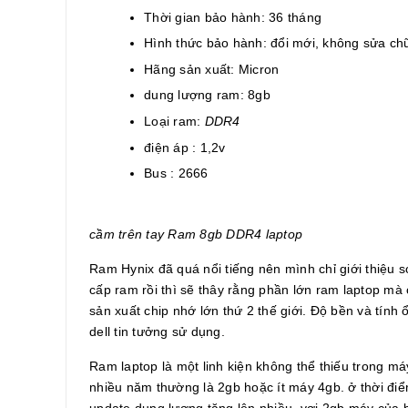
Thời gian bảo hành: 36 tháng
Hình thức bảo hành: đổi mới, không sửa ch
Hãng sản xuất: Micron
dung lượng ram: 8gb
Loại ram:
DDR4
điện áp : 1,2v
Bus : 2666
cầm trên tay Ram 8gb DDR4 laptop
Ram Hynix đã quá nổi tiếng nên mình chỉ giới thiệu 
cấp ram rồi thì sẽ thây rằng phần lớn ram laptop mà
sản xuất chip nhớ lớn thứ 2 thế giới. Độ bền và tính 
dell tin tưởng sử dụng.
Ram laptop là một linh kiện không thể thiếu trong 
nhiều năm thường là 2gb hoặc ít máy 4gb. ở thời đi
update dung lượng tăng lên nhiều, vơi 2gb máy của