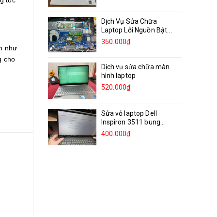
Dịch Vụ Sửa Chữa
Laptop Lỗi Nguồn Bật...
350.000₫
n như
g cho
Dịch vụ sửa chữa màn
hình laptop
520.000₫
Sửa vỏ laptop Dell
Inspiron 3511 bung
bản...
400.000₫