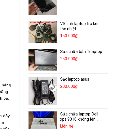
Vệ sinh laptop tra keo
tản nhiệt
150.000₫
Sửa chữa bản lề laptop
250.000₫
Sạc laptop asus
i nâng
200.000₫
 hãng
hiba,
Sửa chữa laptop Dell
ch đây
xps 9310 không lên...
ềm
Liên hệ
g tốc