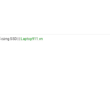
 ổ cứng SSD
|
|
Laptop911.vn