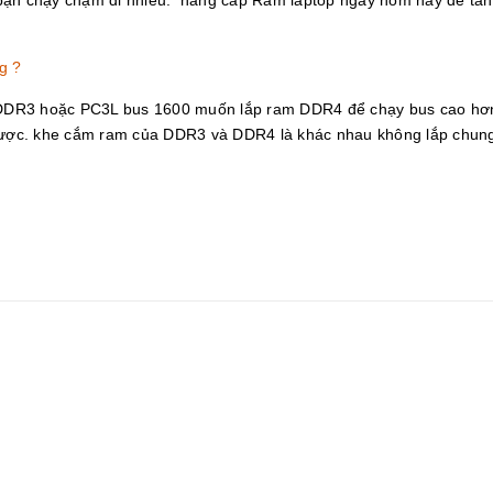
g ?
 DDR3 hoặc PC3L bus 1600 muốn lắp ram DDR4 để chạy bus cao hơ
n được. khe cắm ram của DDR3 và DDR4 là khác nhau không lắp chun