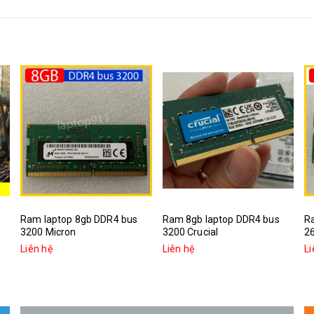
Ram laptop 8gb DDR4 bus
Ram 8gb laptop DDR4 bus
R
3200 Micron
3200 Crucial
2
Liên hệ
Liên hệ
Li