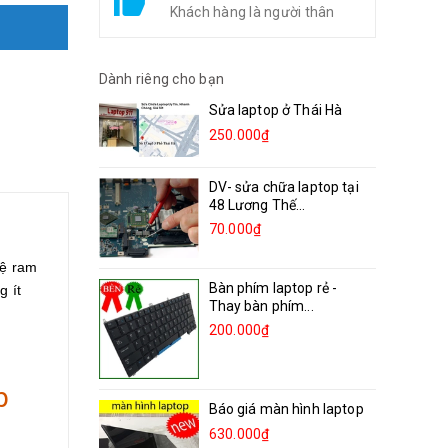
Khách hàng là người thân
Dành riêng cho bạn
Sửa laptop ở Thái Hà
250.000₫
DV- sửa chữa laptop tại
48 Lương Thế...
70.000₫
hệ ram
Bàn phím laptop rẻ -
g ít
Thay bàn phím...
200.000₫
b
Báo giá màn hình laptop
630.000₫