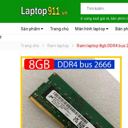
ổ cứng ssd giá rẻ, bàn phím 
Sản phẩm
Trang chủ
Màn hình laptop
Bàn ph
f
Trang chủ
Ram laptop
Ram laptop 8gb DDR4 bus 