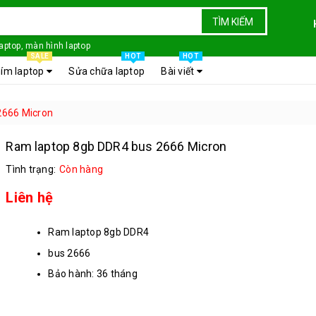
TÌM KIẾM
laptop, màn hình laptop
SALE
HOT
HOT
ím laptop
Sửa chữa laptop
Bài viết
2666 Micron
Ram laptop 8gb DDR4 bus 2666 Micron
Tình trạng:
Còn hàng
Liên hệ
Ram laptop 8gb DDR4
bus 2666
Bảo hành: 36 tháng
tình trạng: mới 100%