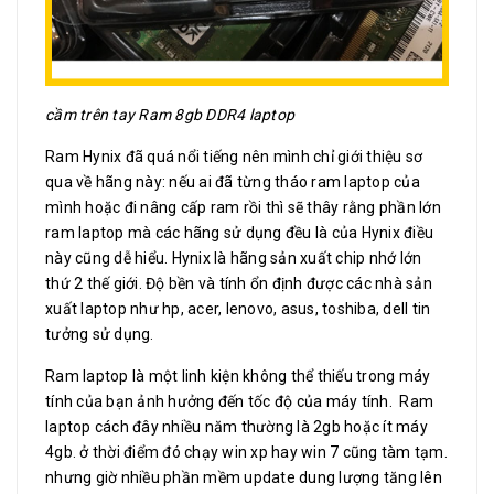
cầm trên tay Ram 8gb DDR4 laptop
Ram Hynix đã quá nổi tiếng nên mình chỉ giới thiệu sơ
qua về hãng này: nếu ai đã từng tháo ram laptop của
mình hoặc đi nâng cấp ram rồi thì sẽ thây rằng phần lớn
ram laptop mà các hãng sử dụng đều là của Hynix điều
này cũng dễ hiểu. Hynix là hãng sản xuất chip nhớ lớn
thứ 2 thế giới. Độ bền và tính ổn định được các nhà sản
xuất laptop như hp, acer, lenovo, asus, toshiba, dell tin
tưởng sử dụng.
Ram laptop là một linh kiện không thể thiếu trong máy
tính của bạn ảnh hưởng đến tốc độ của máy tính. Ram
laptop cách đây nhiều năm thường là 2gb hoặc ít máy
4gb. ở thời điểm đó chạy win xp hay win 7 cũng tàm tạm.
nhưng giờ nhiều phần mềm update dung lượng tăng lên