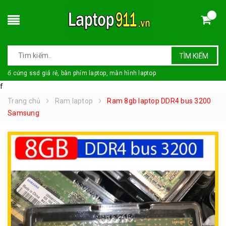
TÌM KIẾM
ổ cứng ssd giá rẻ, bàn phím laptop, màn hình laptop
f
Trang chủ
Ram laptop
Ram 8gb laptop DDR4 bus 3200
Samsung