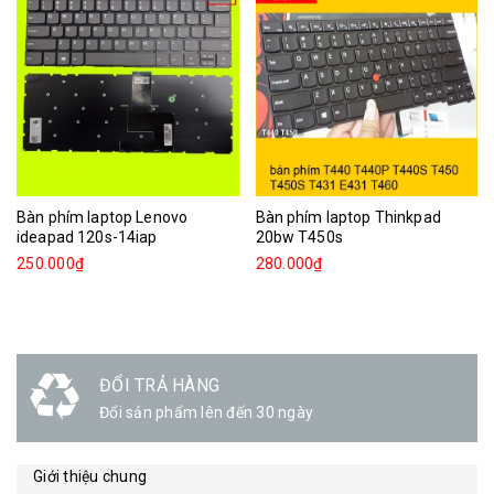
Bàn phím laptop Lenovo
Bàn phím laptop Thinkpad
ideapad 120s-14iap
20bw T450s
250.000₫
280.000₫
ĐỔI TRẢ HÀNG
Đổi sản phẩm lên đến 30 ngày
Giới thiệu chung