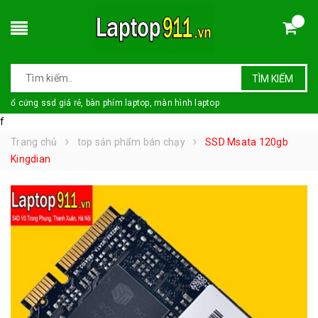
TÌM KIẾM
ổ cứng ssd giá rẻ, bàn phím laptop, màn hình laptop
f
Trang chủ
top sản phẩm bán chạy
SSD Msata 120gb
Kingdian