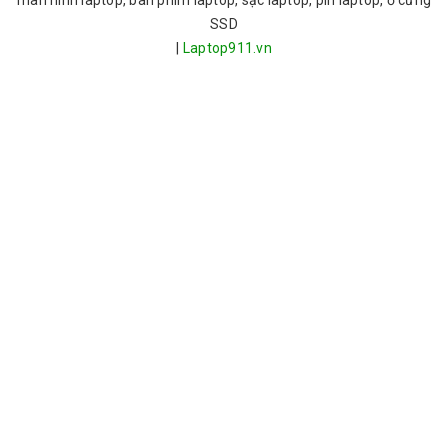
màn hình laptop, bàn phím laptop, sạc laptop, pin laptop, ổ cứng
SSD
|
Laptop911.vn