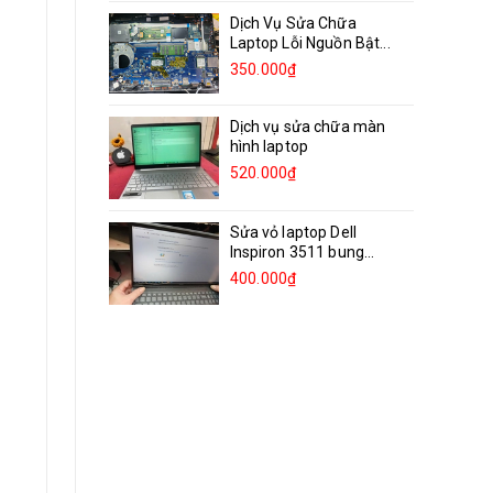
Dịch Vụ Sửa Chữa
Laptop Lỗi Nguồn Bật...
350.000₫
Dịch vụ sửa chữa màn
hình laptop
520.000₫
Sửa vỏ laptop Dell
Inspiron 3511 bung
bản...
400.000₫