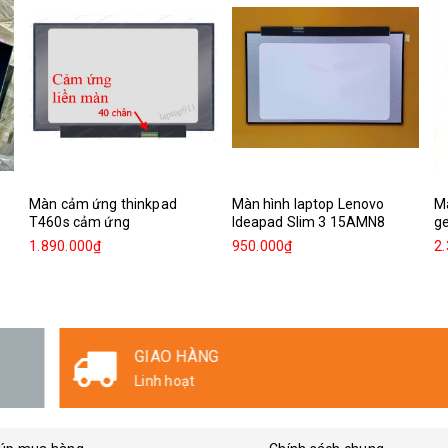
Màn cảm ứng thinkpad
Màn hình laptop Lenovo
M
T460s cảm ứng
Ideapad Slim 3 15AMN8
g
1.890.000₫
950.000₫
2
GIAO HÀNG
Linh hoạt