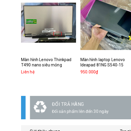
Màn hình Lenovo Thinkpad
Màn hình laptop Lenovo
T490 nano siêu mỏng
Ideapad 81NG S540-15
Liên hệ
950.000₫
ĐỔI TRẢ HÀNG
Đổi sản phẩm lên đến 30 ngày