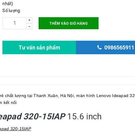
nhất)
Số lượng:
+
THÊM VÀO GIỎ HÀNG
-
Tư vấn sản phẩm
0986565911
rẻ chất lượng tại Thanh Xuân, Hà Nội, màn hình Lenovo Ideapad 32
 kết nối
deapad 320-15IAP
15.6 inch
eapad 320-15IAP