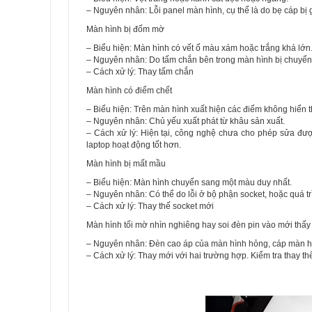
– Nguyên nhân: Lỗi panel màn hình, cụ thể là do bẹ cáp bị 
Màn hình bị đốm mờ
– Biểu hiện: Màn hình có vết ố màu xám hoặc trắng khá lớn
– Nguyên nhân: Do tấm chắn bên trong màn hình bị chuyển 
– Cách xử lý: Thay tấm chắn
Màn hình có điểm chết
– Biểu hiện: Trên màn hình xuất hiện các điểm không hiển t
– Nguyên nhân: Chủ yếu xuất phát từ khâu sản xuất.
– Cách xử lý: Hiện tại, công nghệ chưa cho phép sửa đư
laptop hoạt động tốt hơn.
Màn hình bị mất mầu
– Biểu hiện: Màn hình chuyển sang một màu duy nhất.
– Nguyên nhân: Có thể do lỗi ở bộ phận socket, hoặc quá t
– Cách xử lý: Thay thế socket mới
Màn hình tối mờ nhìn nghiêng hay soi đèn pin vào mới thấy
– Nguyên nhân: Đèn cao áp của màn hình hỏng, cáp màn hìn
– Cách xử lý: Thay mới với hai trường hợp. Kiểm tra thay thế