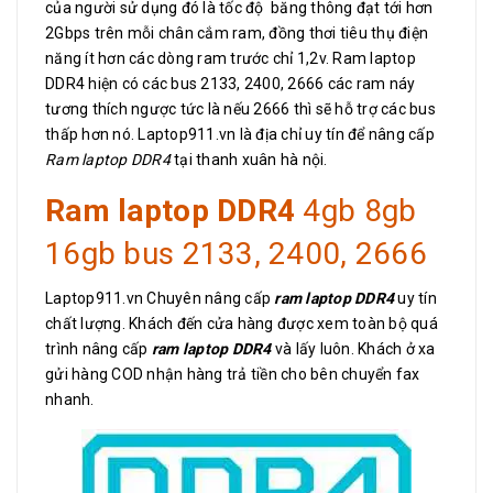
của người sử dụng đó là tốc độ băng thông đạt tới hơn
2Gbps trên mỗi chân cắm ram, đồng thơi tiêu thụ điện
năng ít hơn các dòng ram trước chỉ 1,2v. Ram laptop
DDR4 hiện có các bus 2133, 2400, 2666 các ram náy
tương thích ngược tức là nếu 2666 thì sẽ hỗ trợ các bus
thấp hơn nó. Laptop911.vn là địa chỉ uy tín để nâng cấp
Ram laptop DDR4
tại thanh xuân hà nội.
Ram laptop DDR4
4gb 8gb
16gb bus 2133, 2400, 2666
Laptop911.vn Chuyên nâng cấp
ram laptop DDR4
uy tín
chất lượng. Khách đến cửa hàng được xem toàn bộ quá
trình nâng cấp
ram laptop DDR4
và lấy luôn. Khách ở xa
gửi hàng COD nhận hàng trả tiền cho bên chuyển fax
nhanh.